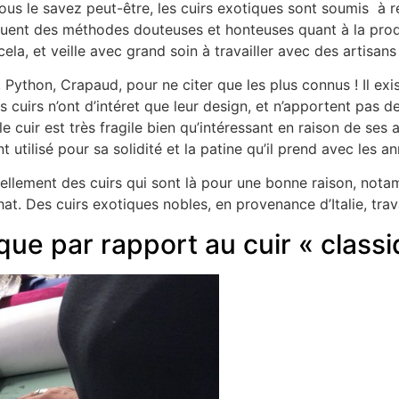
us le savez peut-être, les cuirs exotiques sont soumis à r
iquent des méthodes douteuses et honteuses quant à la prod
, et veille avec grand soin à travailler avec des artisans
 Python, Crapaud, pour ne citer que les plus connus ! Il exis
cuirs n’ont d’intéret que leur design, et n’apportent pas de 
e cuir est très fragile bien qu’intéressant en raison de ses 
utilisé pour sa solidité et la patine qu’il prend avec les an
llement des cuirs qui sont là pour une bonne raison, nota
at. Des cuirs exotiques nobles, en provenance d’Italie, trava
ique par rapport au cuir « class