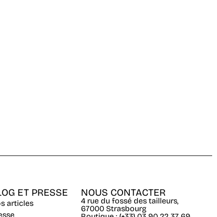
LOG ET PRESSE
NOUS CONTACTER
4 rue du fossé des tailleurs,
s articles
67000 Strasbourg
esse
Boutique : (+33) 03 90 22 37 69