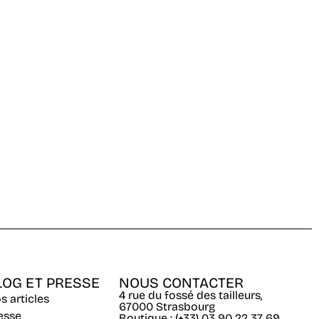
LOG ET PRESSE
NOUS CONTACTER
4 rue du fossé des tailleurs,
s articles
67000 Strasbourg
esse
Boutique : (+33) 03 90 22 37 69