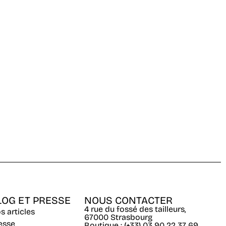
LOG ET PRESSE
NOUS CONTACTER
4 rue du fossé des tailleurs,
s articles
67000 Strasbourg
esse
Boutique : (+33) 03 90 22 37 69