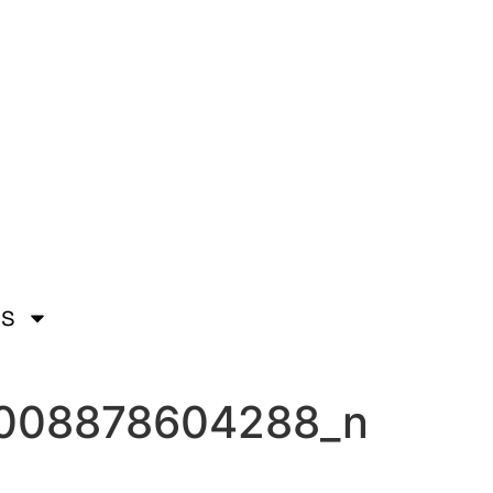
OS
008878604288_n