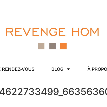
 RENDEZ-VOUS
BLOG
À PROP
44622733499_6635636