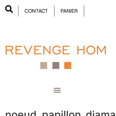
CONTACT
PANIER
noeud_papillon_diama