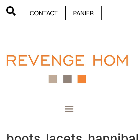
CONTACT
PANIER
boots_lacets_hanniba