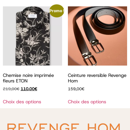
Promo !
Chemise noire imprimée
Ceinture reversible Revenge
fleurs ETON
Hom
219,00
€
110,00
€
159,00
€
Choix des options
Choix des options