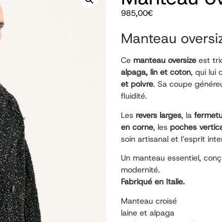
985,00
€
Manteau oversiz
Ce
manteau oversize
est tr
alpaga, lin et coton
, qui lui
et poivre
. Sa coupe généreu
fluidité.
Les
revers larges
, la
fermet
en corne
, les
poches vertica
soin artisanal et l’esprit int
Un manteau essentiel, conç
modernité.
Fabriqué en Italie.
Manteau croisé
laine et alpaga